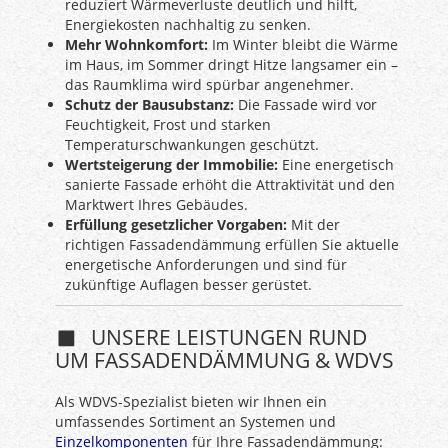
reduziert Wärmeverluste deutlich und hilft,
Energiekosten nachhaltig zu senken.
Mehr Wohnkomfort:
Im Winter bleibt die Wärme
im Haus, im Sommer dringt Hitze langsamer ein –
das Raumklima wird spürbar angenehmer.
Schutz der Bausubstanz:
Die Fassade wird vor
Feuchtigkeit, Frost und starken
Temperaturschwankungen geschützt.
Wertsteigerung der Immobilie:
Eine energetisch
sanierte Fassade erhöht die Attraktivität und den
Marktwert Ihres Gebäudes.
Erfüllung gesetzlicher Vorgaben:
Mit der
richtigen Fassadendämmung erfüllen Sie aktuelle
energetische Anforderungen und sind für
zukünftige Auflagen besser gerüstet.
UNSERE LEISTUNGEN RUND
UM FASSADENDÄMMUNG & WDVS
Als WDVS-Spezialist bieten wir Ihnen ein
umfassendes Sortiment an Systemen und
Einzelkomponenten
für Ihre Fassadendämmung: