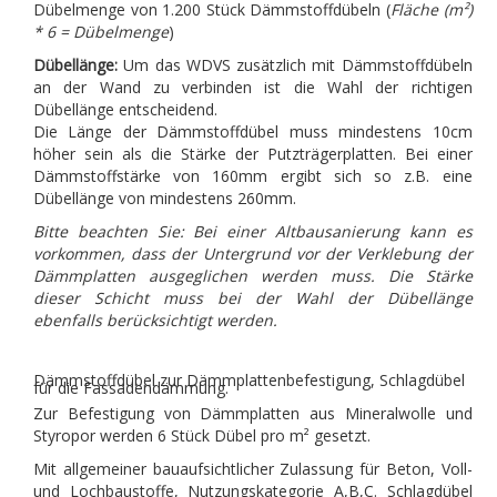
Dübelmenge von 1.200 Stück Dämmstoffdübeln (
Fläche (m²)
* 6 = Dübelmenge
)
Dübellänge:
Um das WDVS zusätzlich mit Dämmstoffdübeln
an der Wand zu verbinden ist die Wahl der richtigen
Dübellänge entscheidend.
Die Länge der Dämmstoffdübel muss mindestens 10cm
höher sein als die Stärke der Putzträgerplatten. Bei einer
Dämmstoffstärke von 160mm ergibt sich so z.B. eine
Dübellänge von mindestens 260mm.
Bitte beachten Sie:
Bei einer Altbausanierung kann es
vorkommen, dass der Untergrund vor der Verklebung der
Dämmplatten ausgeglichen werden muss. Die Stärke
dieser Schicht muss bei der Wahl der Dübellänge
ebenfalls berücksichtigt werden.
Dämmstoffdübel zur Dämmplattenbefestigung, Schlagdübel
für die Fassadendämmung.
Zur Befestigung von Dämmplatten aus Mineralwolle und
Styropor werden 6 Stück Dübel pro m² gesetzt.
Mit allgemeiner bauaufsichtlicher Zulassung für Beton, Voll-
und Lochbaustoffe, Nutzungskategorie A,B,C. Schlagdübel